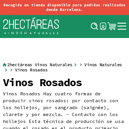
Conectar
Registro
Tintos
Tipos
Blancos
Rosados
Alemania
Orange
Origen
Austria
2hectáreas Vinos Naturales
>
Vinos Naturales
Espumosos
> Vinos Rosados
Chile
Dulces o Especiales
Vinos Rosados
España
Variedades de Uva
Sidras & Fruit Pet-Nats
Georgia
Vignerons
Italia
Cervezas
Vinos Rosados Hay cuatro formas de
Francia
Aviso Legal
producir vinos rosados: por contacto con
Política de Cookies
los hollejos, por sangrado (saignée),
Condiciones generales de contratación
clarete y por mezcla. - Contacto con los
Política de Devoluciones
hollejos Esta técnica de producción se usa
Política de Envíos
cuando el rosado es el producto primario.