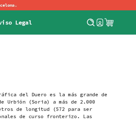
viso Legal
as & Fruit Pet-Nats
cia
Política de Envíos
Política de privacidad
ráfica del Duero es la más grande de
de Urbión (Soria) a más de 2.000
etros de longitud (572 para ser
onales de curso fronterizo. Las