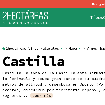
Tipos
Política de Cookies
Condiciones generale
Tintos
Blancos
Rosad
Al
2hectáreas Vinos Naturales
>
Mapa
>
Vinos Es
Castilla
Castilla La zona de la Castilla está situad
la Península y ocupa gran parte de su cuadr
metros de altitud y desemboca en Oporto (Po
exactos) discurren por territorio español, 
regiones...
Leer más