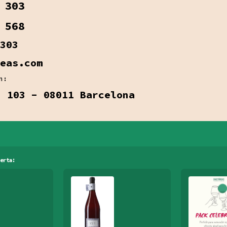
 303
 568
303
eas.com
n:
, 103 - 08011 Barcelona
erta: