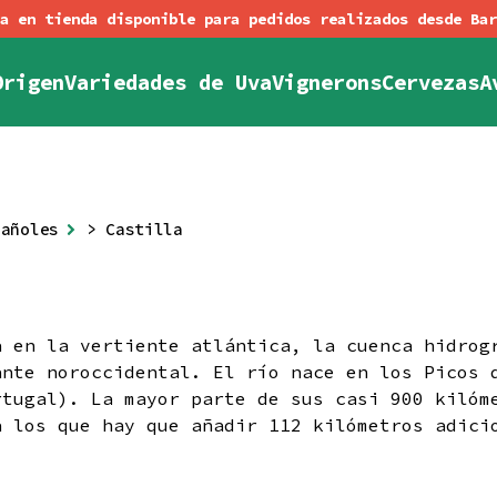
Origen
Variedades de Uva
Vignerons
Cervezas
A
s de contratación
os
emania
Orange
Austria
Espumosos
Chile
Conectar
Política de Devoluciones
Dulces o Especiales
España
Registro
Georgia
Italia
Sidr
Fran
pañoles
> Castilla
a en la vertiente atlántica, la cuenca hidrog
ante noroccidental. El río nace en los Picos 
rtugal). La mayor parte de sus casi 900 kilóm
a los que hay que añadir 112 kilómetros adici