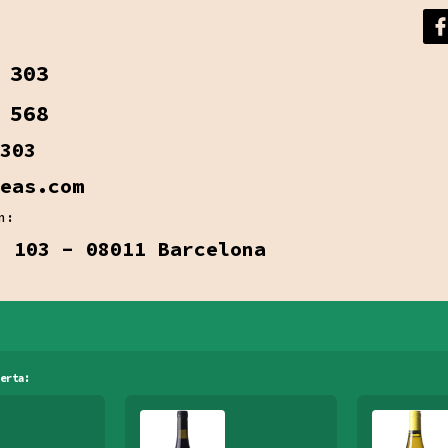
 303
 568
303
eas.com
n:
, 103 - 08011 Barcelona
erta: