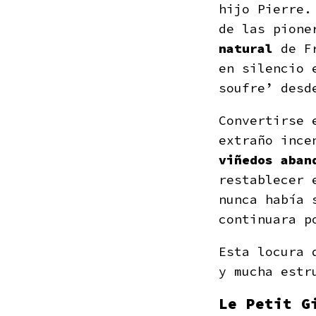
hijo Pierre.
de las pione
natural
de Fr
en silencio
soufre’ desd
Convertirse 
extraño ince
viñedos aban
restablecer 
nunca había 
continuara p
Esta locura 
y mucha estr
Le Petit G