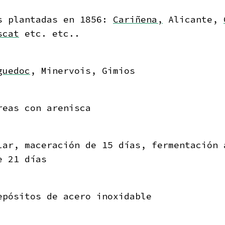
s plantadas en 1856:
Cariñena,
Alicante,
scat
etc. etc..
guedoc
, Minervois, Gimios
reas con arenisca
lar, maceración de 15 días, fermentación 
e 21 días
epósitos de acero inoxidable