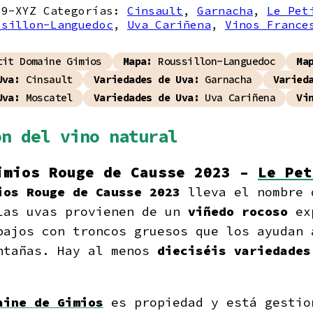
59-XYZ
Categorías:
Cinsault
,
Garnacha
,
Le Pet
e
2023
ssillon-Languedoc
,
Uva Cariñena
,
Vinos France
d
it Domaine Gimios
Mapa:
Roussillon-Languedoc
Ma
Uva:
Cinsault
Variedades de Uva:
Garnacha
Varied
Uva:
Moscatel
Variedades de Uva:
Uva Cariñena
Vi
ón del vino natural
imios Rouge de Causse 2023 –
Le Pet
ios Rouge de Causse 2023
lleva el nombre 
Las uvas provienen de un
viñedo rocoso
exp
bajos con troncos gruesos que los ayudan 
ntañas. Hay al menos
dieciséis variedades
aine de Gimios
es propiedad y está gesti