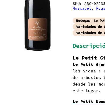
Gimios
SKU:
ABC-0223
Rouge d
Moscatel
Causse 
,
Rou
cantida
Bodegas:
Le Pet
Variedades de 
Variedades de 
Descripci
Le Petit G
Le Petit Gim
las vides ! 
de arbustos 
desde las mo
este lugar.
Le Petit Dom