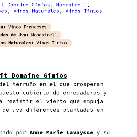
it Domaine Gimios
,
Monastrell
,
ses
,
Vinos Naturales
,
Vinos Tintos
pa:
Vinos Franceses
ades de Uva:
Monastrell
nos Naturales:
Vinos Tintos
it Domaine Gimios
del terruño en el que prosperan
uesto cubierto de enredaderas y
a resistir el viento que empuja
de uva diferentes plantadas en
onado por
Anne Marie Lavaysse
y su