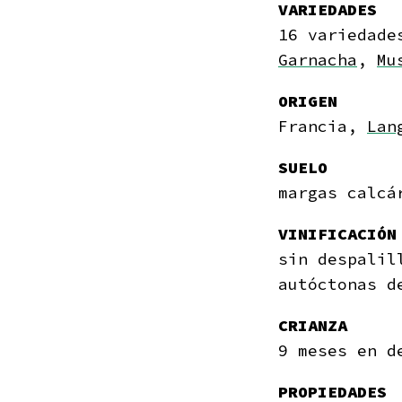
VARIEDADES
16 variedade
Garnacha
,
Mu
ORIGEN
Francia,
Lan
SUELO
margas calcá
VINIFICACIÓN
sin despalil
autóctonas d
CRIANZA
9 meses en d
PROPIEDADES