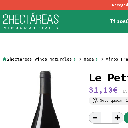
Tipos
Política de Cookies
Condiciones generale
Tintos
Blancos
Rosad
Al
2hectáreas Vinos Naturales
>
Mapa
>
Vinos Fr
Le Pet
31,10
€
IV
Solo quedan 1
Le
Petit