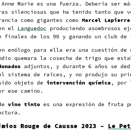
 Anne Marie es una fuerza. Debería ser má
ras silenciosas que ha tenido tanto que 
ancia como gigantes como
Marcel Lapierre
 en el
Languedoc
produciendo asombrosos e
e finales de los 90 y ganando un club de 
en enólogo para ella era una cuestión de 
ndio quemara la cosecha de trigo que esta
donados
adjuntos, y durante 6 años se ded
el sistema de raíces, y no produjo su pri
sido objeto de
intervención química
, por 
or ese camino.
de
vino tinto
es una expresión de fruta p
uctura.
imios Rouge de Causse 2023 –
Le Pet