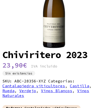
Política de privacidad
Chiviritero 2023
23,90
€
IVA incluido
Sin existencias
SKU:
ABC-28356-XYZ
Categorías:
Cantalapiedra viticultores
,
Castilla
,
Rueda
,
Verdejo
,
Vinos Blancos
,
Vinos
Naturales