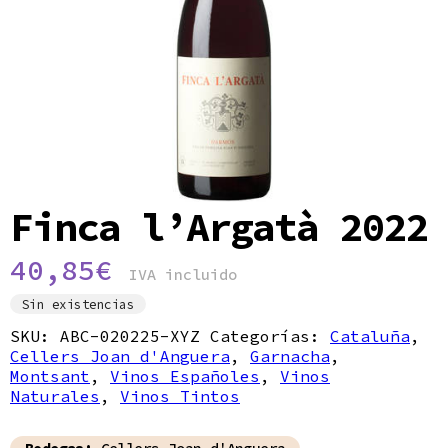
Política de privacidad
Finca l’Argatà 2022
40,85
€
IVA incluido
Sin existencias
SKU:
ABC-020225-XYZ
Categorías:
Cataluña
,
Cellers Joan d'Anguera
,
Garnacha
,
Montsant
,
Vinos Españoles
,
Vinos
Naturales
,
Vinos Tintos