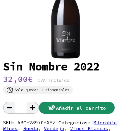
Política de privacidad
Sin Nombre 2022
32,00
€
IVA incluido
Solo quedan 1 disponibles
Añadir al carrito
Sin
Nombre
2022
SKU:
ABC-28970-XYZ
Categorías:
Microbio
cantidad
Wines
,
Rueda
,
Verdejo
,
Vinos Blancos
,