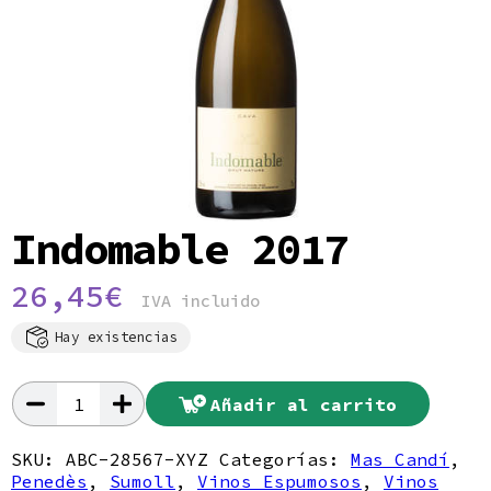
Política de privacidad
Indomable 2017
26,45
€
IVA incluido
Hay existencias
Añadir al carrito
Indomable
2017
cantidad
SKU:
ABC-28567-XYZ
Categorías:
Mas Candí
,
Penedès
,
Sumoll
,
Vinos Espumosos
,
Vinos