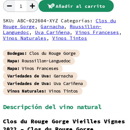
Añadir al carrito
Clos
du
Rouge
SKU:
ABC-022604-XYZ
Categorías:
Clos du
Gorge
Rouge Gorge
Vieilles
,
Garnacha
,
Roussillon-
Vignes
Languedoc
,
Uva Cariñena
,
Vinos Franceses
,
2022
Vinos Naturales
,
Vinos Tintos
cantidad
Bodegas:
Clos du Rouge Gorge
Mapa:
Roussillon-Languedoc
Mapa:
Vinos Franceses
Variedades de Uva:
Garnacha
Variedades de Uva:
Uva Cariñena
Vinos Naturales:
Vinos Tintos
Descripción del vino natural
Clos du Rouge Gorge Vieilles Vignes
2022 –
Clos du Rouge Gorge