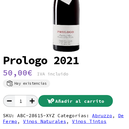
Política de privacidad
Prologo 2021
50,00
€
IVA incluido
Hay existencias
Añadir al carrito
Prologo
2021
cantidad
SKU:
ABC-28615-XYZ
Categorías:
Abruzzo
,
De
Fermo
,
Vinos Naturales
,
Vinos Tintos