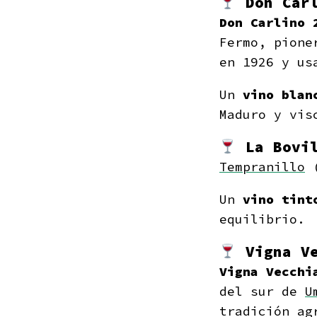
Don Car
Don Carlino
Fermo, pione
en 1926 y us
Un
vino blan
Maduro y vis
La Bovi
Tempranillo
(
Un
vino tint
equilibrio.
Vigna V
Vigna Vecchi
del sur de
U
tradición ag