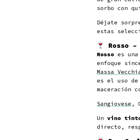
sorbo con qu
Déjate sorpr
estas selecc
Rosso 
Rosso
es
una
enfoque sinc
Massa Vecchi
es el uso de
maceración c
Sangiovese
, 
Un
vino tin
directo, res