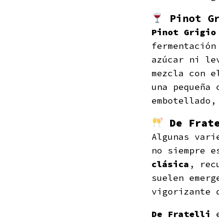
Pinot G
Pinot Grigio
fermentación
azúcar ni le
mezcla con e
una pequeña 
embotellado,
De Frat
Algunas vari
no siempre e
clásica
, rec
suelen emerg
vigorizante 
De Fratelli
e