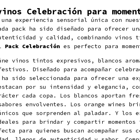
vinos Celebración para momen
 una experiencia sensorial única con nues
ada pack ha sido diseñado para ofrecer un
utenticidad y calidad, combinando vinos t
El
Pack Celebración
es perfecto para momen
úne vinos tintos expresivos, blancos arom
festivos. Diseñado para acompañar celebra
 ha sido seleccionada para ofrecer una ex
estacan por su intensidad y elegancia, co
rácter cada copa. Los blancos aportan fre
sabores envolventes. Los orange wines bri
únicos que sorprenden al paladar. Y los e
deales para brindar y compartir momentos 
fecta para quienes buscan acompañar sus c
dad, llenos de autenticidad y sabor. Comp