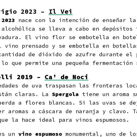
rigio 2023 –
Il Vei
 2023
nace con la intención de enseñar la
 alcohólica se lleva a cabo en depósitos 
vadura. El vino flor se embotella en bote
l vino prensado y se embotella en botella
cantidad de dióxido de azufre durante el 
 lo que permite una pequeña fermentación 
elli 2019 –
Ca’ de Noci
edades de uva traspasan las fronteras loc
stán claras. La
Spergola
tiene un aroma s
uerda a flores blancas. Si las uvas se de
er aromas a cáscara de naranja y clavo. T
que la hace ideal para vinos espumosos.
s un
vino espumoso
monumental, uno de lo