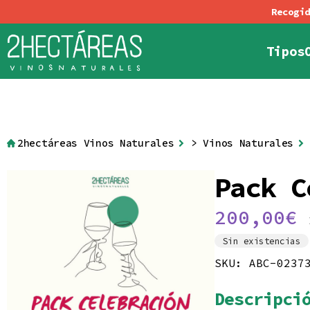
Tipos
Política de Cookies
Condiciones generale
Tintos
Blancos
Rosad
Al
2hectáreas Vinos Naturales
>
Vinos Naturales
Pack C
200,00
€
Sin existencias
SKU:
ABC-0237
Descripci