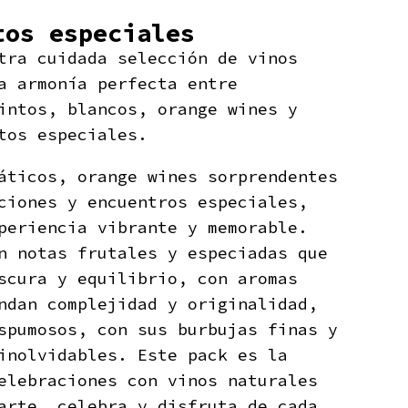
tos especiales
tra cuidada selección de vinos
a armonía perfecta entre
intos, blancos, orange wines y
tos especiales.
áticos, orange wines sorprendentes
ciones y encuentros especiales,
periencia vibrante y memorable.
n notas frutales y especiadas que
scura y equilibrio, con aromas
ndan complejidad y originalidad,
spumosos, con sus burbujas finas y
inolvidables. Este pack es la
elebraciones con vinos naturales
arte, celebra y disfruta de cada