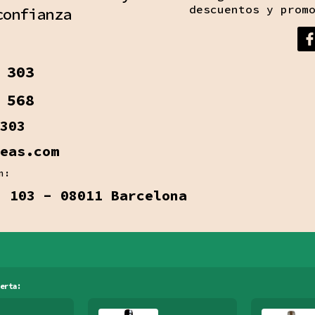
descuentos y prom
confianza
 303
 568
303
eas.com
n:
, 103 - 08011 Barcelona
erta: