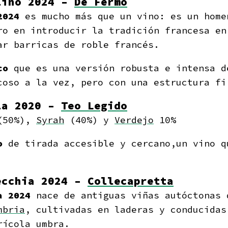
lino 2024 –
De Fermo
 2024
es mucho más que un vino: es un home
ro en introducir la tradición francesa e
ar barricas de roble francés.
co
que es una versión robusta e intensa d
coso a la vez, pero con una estructura fi
la 2020 –
Teo Legido
50%),
Syrah
(40%) y
Verdejo
10%
o
de tirada accesible y cercano,un vino q
ecchia 2024 –
Collecapretta
a 2024
nace de antiguas viñas autóctonas
mbria
, cultivadas en laderas y conducidas
rícola umbra.