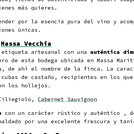
ienes más quieres.
ender por la esencia pura del vino y acom
iones únicas.
–
Massa Vecchia
 etiqueta artesanal con una
auténtica dim
ero de esta bodega ubicada en Massa Marit
a
, de ahí el nombre de la finca. La carac
 cubas de castaño, recipientes en los que
on los hollejos.
Ciliegiolo,
Cabernet Sauvignon
to
con u
n
carácter rústico y auténtico
, de
paldado por una excelente frescura y tan