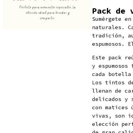
Pack de 
Sumérgete en
naturales. C
tradición, a
espumosos. 
Este pack re
y espumosos 
cada botella
Los tintos d
llenan de ca
delicados y 
con matices 
vivas, son i
elección per
de gran cali