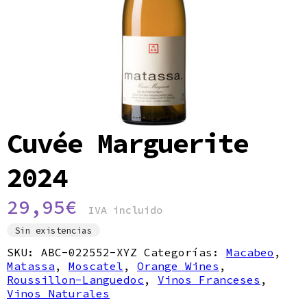
Política de privacidad
Cuvée Marguerite
2024
29,95
€
IVA incluido
Sin existencias
SKU:
ABC-022552-XYZ
Categorías:
Macabeo
,
Matassa
,
Moscatel
,
Orange Wines
,
Roussillon-Languedoc
,
Vinos Franceses
,
Vinos Naturales