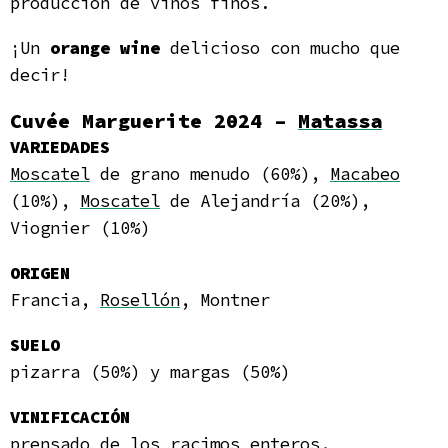
producción de vinos finos.
¡Un
orange wine
delicioso con mucho que
decir!
Cuvée Marguerite 2024 –
Matassa
VARIEDADES
Moscatel
de grano menudo (60%),
Macabeo
(10%),
Moscatel
de Alejandría (20%),
Viognier (10%)
ORIGEN
Francia,
Rosellón
, Montner
SUELO
pizarra (50%) y margas (50%)
VINIFICACIÓN
prensado de los racimos enteros,