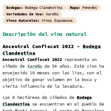
Bodegas:
Bodega Clandestina
Mapa:
Penedès
Variedades de Uva:
Xarel·lo
Vinos Naturales:
Vinos Espumosos
Descripción del vino natural
Ancestral Confiscat 2022 –
Bodega
Clandestina
Ancestral Confiscat 2022
representa un
viñedo de
Xarel·lo
de 54 años. Este vino ha
envejecido 10 meses con las lías, con el
objetivo de ganar volumen en la boca y
cierta influencia de la levadura.
Las 8 hectáreas de viñedos de
Bodega
Clandestina
se encuentran en el pueblo de
Sant Martí Sarroca, al oeste de Barcelona,