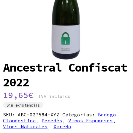
Política de privacidad
Ancestral Confiscat
2022
19,65
€
IVA incluido
Sin existencias
SKU:
ABC-027584-XYZ
Categorías:
Bodega
Clandestina
,
Penedès
,
Vinos Espumosos
,
Vinos Naturales
,
Xarel·lo