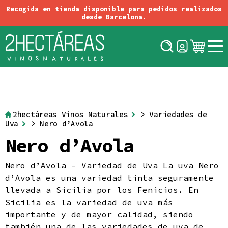
Conectar
Registro
Tintos
Tipos
Blancos
Rosados
Alemania
Orange
Origen
Austria
2hectáreas Vinos Naturales
>
Variedades de
Espumosos
Uva
> Nero d’Avola
Chile
Dulces o Especiales
Nero d’Avola
España
Variedades de Uva
Sidras & Fruit Pet-Nats
Georgia
Vignerons
Italia
Cervezas
Nero d’Avola – Variedad de Uva La uva Nero
Francia
Aviso Legal
d’Avola es una variedad tinta seguramente
Política de Cookies
llevada a Sicilia por los Fenicios. En
Condiciones generales de contratación
Sicilia es la variedad de uva más
Política de Devoluciones
importante y de mayor calidad, siendo
Política de Envíos
también una de las variedades de uva de