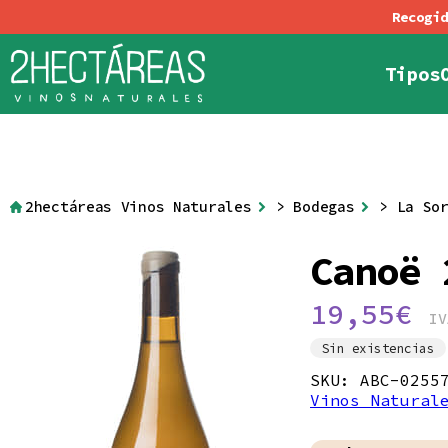
Tipos
Política de Cookies
Condiciones generale
Tintos
Blancos
Rosad
Al
2hectáreas Vinos Naturales
>
Bodegas
>
La So
Canoë 
19,55
€
IV
Sin existencias
SKU:
ABC-0255
Vinos Natural