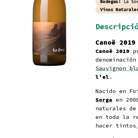
Bodegas:
La So
Vinos Naturale
Descripci
Canoë 201
Canoë 2019
pr
denominación
Sauvignon bl
l’el
.
Nacido en Fo
Sorga
en 2008
naturales d
en toda la r
hacer tintos