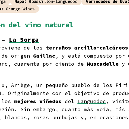
rga
Mapa:
Roussillon-Languedoc
Variedades de Uva
s:
Orange Wines
ón del vino natural
9 –
La Sorga
oviene de los
terruños arcillo-calcáreos
 de origen
Gaillac
, y está compuesto por 
anc
, cuarenta por ciento de
Muscadelle
y u
ix, Ariège, un pequeño pueblo de los Pir
. Originalmente con el objetivo de produ
e los
mejores viñedos
del
Languedoc
, visit
egión. Sin embargo, cuanto más veía, más 
, blancos, rosas burbujas y, en ocasiones