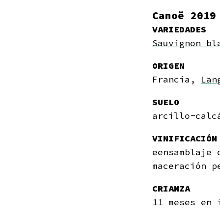
Canoë 201
VARIEDADES
Sauvignon bl
ORIGEN
Francia,
Lan
SUELO
arcillo-calc
VINIFICACIÓN
eensamblaje 
maceración p
CRIANZA
11 meses en 