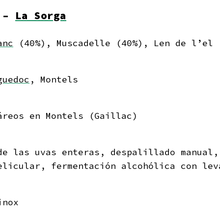
9 –
La Sorga
anc
(40%), Muscadelle (40%), Len de l’el 
guedoc
, Montels
áreos en Montels (Gaillac)
de las uvas enteras, despalillado manual,
elicular, fermentación alcohólica con lev
inox