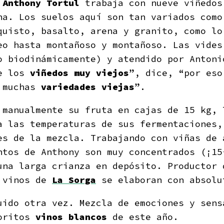
,
Anthony Tortul
trabaja con nueve viñedos
ha. Los suelos aquí son tan variados como
quisto, basalto, arena y granito, como lo
eo hasta montañoso y montañoso. Las vide
o biodinámicamente) y atendido por Anton
te los
viñedos muy viejos
”, dice, “por eso
n muchas
variedades viejas
”.
 manualmente su fruta en cajas de 15 kg, 
a las temperaturas de sus fermentaciones,
es de la mezcla. Trabajando con viñas de 
ntos de Anthony son muy concentrados (¡15
una larga crianza en depósito. Productor
 vinos de
La Sorga
se elaboran con absolu
uido otra vez. Mezcla de emociones y sens
voritos
vinos blancos
de este año.