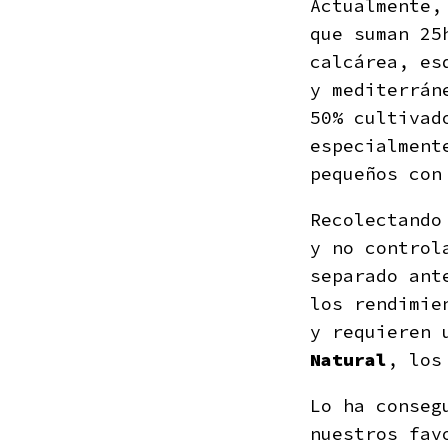
Actualmente
que suman 25
calcárea, es
y mediterrán
50% cultivad
especialmen
pequeños co
Recolectando
y no control
separado ant
los rendimie
y requieren 
Natural
, los
Lo ha conseg
nuestros fa