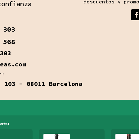
descuentos y prom
confianza
 303
 568
303
eas.com
n:
, 103 - 08011 Barcelona
erta: